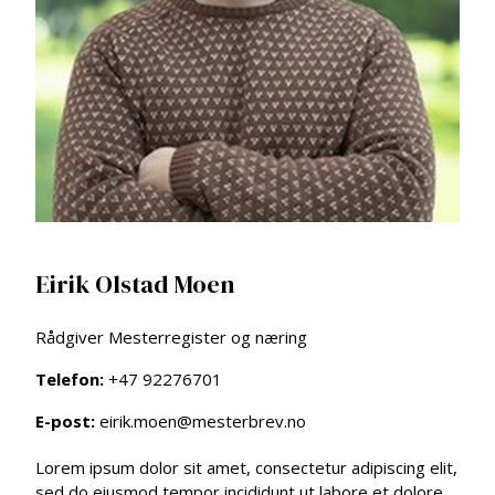
Eirik Olstad Moen
Rådgiver Mesterregister og næring
Telefon:
+47 92276701
E-post:
eirik.moen@mesterbrev.no
Lorem ipsum dolor sit amet, consectetur adipiscing elit,
sed do eiusmod tempor incididunt ut labore et dolore